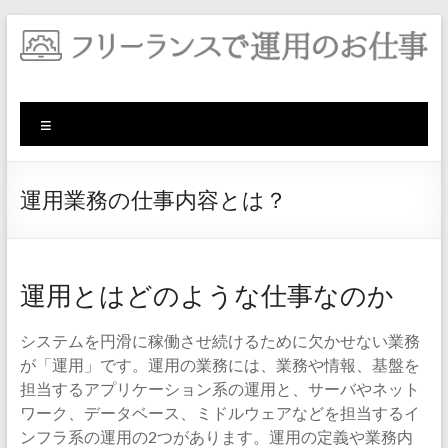
コ
ン
テ
ン
ツ
メ
へ
ス
ニ
キ
ュ
ッ
ー
運用業務の仕事内容とは？
プ
運用とはどのような仕事なのか
システムを円滑に稼働させ続けるために欠かせない業務
が「運用」です。運用の業務には、業務や情報、基盤を
担当するアプリケーション系の運用と、サーバやネット
ワーク、データベース、ミドルウェアなどを担当するイ
ンフラ系の運用の2つがあります。運用の定義や業務内