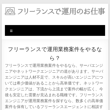
コ
ン
テ
ン
ツ
メ
へ
ス
ニ
キ
ュ
ッ
ー
フリーランスで運用業務案件をやるな
プ
ら？
フリーランスで運用業務案件をやるなら、サーバエンジ
ニアやネットワークエンジニアの道があります。サーバ
エンジニアは人材不足で、スキルが高いエンジニアにつ
いては希少価値があることから高単価です。ネットワー
クエンジニアは、下流から上流まで案件の幅が広く、今
後も安定した需要が見込まれる職種です。フリーランス
エンジニアが運用業務案件を探すなら、数多くの高単価
案件を保有しているフリーランスエージェントに相談す